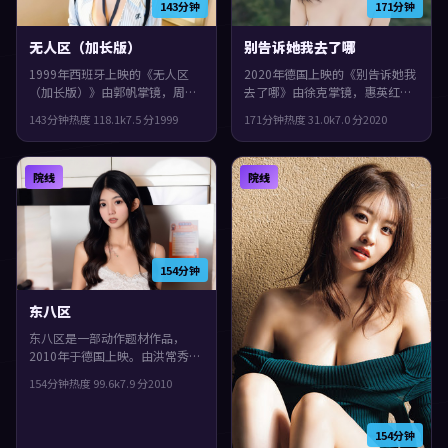
143分钟
171分钟
无人区（加长版）
别告诉她我去了哪
1999年西班牙上映的《无人区
2020年德国上映的《别告诉她我
（加长版）》由郭帆掌镜，周冬
去了哪》由徐克掌镜，惠英红、
雨、赵丽颖、廖凡共同演绎。类
孔刘、杨紫共同演绎。类型上偏
143分钟
热度
118.1
k
7.5
分
1999
171分钟
热度
31.0
k
7.0
分
2020
型上偏犯罪，影片在类型框架里
悬疑，叙事在回忆与现实之间交
仍保留了作者表达，真相像洋葱
错推进，观感紧凑，值得推荐。
一样被层层剥开。
院线
院线
154分钟
东八区
东八区是一部动作题材作品，
2010年于德国上映。由洪常秀执
导，河正宇、沈腾、文淇等主
154分钟
热度
99.6
k
7.9
分
2010
演。叙事在回忆与现实之间交错
推进，观感紧凑，值得推荐。
154分钟