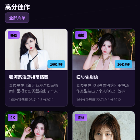
高分佳作
全部片单
韩剧
独播
166分钟
164分钟
银河系漫游指南档案
归与告别信
奉俊昊在《银河系漫游指南档
奉俊昊在《归与告别信》里把动
案》里把奇幻类型拍出了个人印
作类型拍出了个人印记：故事发
记：故事发生在韩国，2011年与
生在中国香港，2012年与观众见
166分钟
热度
23.7
k
9.5
分
2011
164分钟
热度
22.7
k
9.4
分
2012
观众见面。主演包括佛罗伦斯·
面。主演包括周冬雨、刘青云、
珀、张译、提莫西·查拉梅。一
佛罗伦斯·珀。影片在类型框架
场意外把原本平行的人生拧在一
里仍保留了作者表达，一场意外
4K
完结
起，观感紧凑，值得推荐。
把原本平行的人生拧在一起。