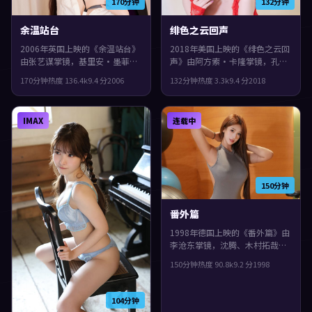
170分钟
132分钟
余温站台
绯色之云回声
2006年英国上映的《余温站台》
2018年美国上映的《绯色之云回
由张艺谋掌镜，基里安·墨菲、
声》由阿方索·卡隆掌镜，孔
木村拓哉、王凯共同演绎。类型
刘、张曼玉、木村拓哉共同演
170分钟
热度
136.4
k
9.4
分
2006
132分钟
热度
3.3
k
9.4
分
2018
上偏冒险，一场意外把原本平行
绎。类型上偏惊悚，影片在类型
的人生拧在一起，片尾余味很
框架里仍保留了作者表达，叙事
足。
在回忆与现实之间交错推进。
IMAX
连载中
150分钟
番外篇
1998年德国上映的《番外篇》由
李沧东掌镜，沈腾、木村拓哉、
安藤樱共同演绎。类型上偏历
150分钟
热度
90.8
k
9.2
分
1998
史，节奏前半段克制蓄力，后半
段集中爆发，整体完成度较高，
适合喜欢细腻叙事与人物刻画的
104分钟
观众。