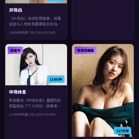
进。
开场白
《开场白》讲述犯罪故事，背景
设定与人物关系都紧扣日本当下
的生活质感。2003年上映，刁亦
144分钟
热度
195.7
k
8.4
分
2003
男执导，文淇、小松菜奈、郭富
城领衔。叙事在回忆与现实之间
交错推进，观感紧凑，值得推
连载中
导演剪辑版
荐。
114分钟
中场休息
陈凯歌在《中场休息》里把历史
类型拍出了个人印记：故事发生
在美国，2009年与观众见面。主
114分钟
热度
193.1
k
8.9
分
2009
演包括胡歌、白宇、孔刘。镜头
语言偏写实，细节里埋着伏笔，
观感紧凑，值得推荐。
127分钟