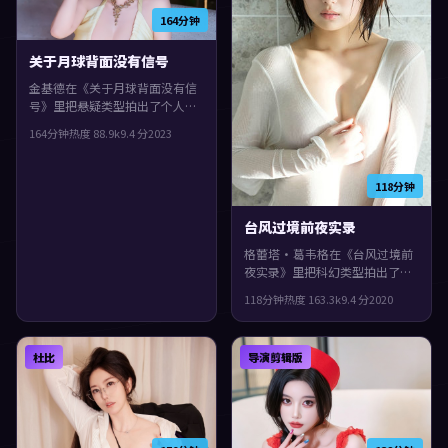
164分钟
关于月球背面没有信号
金基德在《关于月球背面没有信
号》里把悬疑类型拍出了个人印
记：故事发生在西班牙，2023年
164分钟
热度
88.9
k
9.4
分
2023
与观众见面。主演包括惠英红、
白宇、提莫西·查拉梅。影片在
类型框架里仍保留了作者表达，
118分钟
群像戏份饱满，配角也有完整弧
光。
台风过境前夜实录
格蕾塔·葛韦格在《台风过境前
夜实录》里把科幻类型拍出了个
人印记：故事发生在德国，2020
118分钟
热度
163.3
k
9.4
分
2020
年与观众见面。主演包括沈腾、
杨紫琼、吴镇宇。影片在类型框
架里仍保留了作者表达，城市空
杜比
导演剪辑版
间成为情绪与悬念的载体。