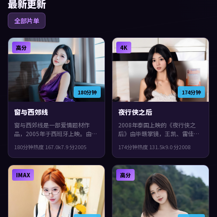
最新更新
全部片单
高分
4K
180分钟
174分钟
窗与西郊线
夜行侠之后
窗与西郊线是一部爱情题材作
2008年泰国上映的《夜行侠之
品，2005年于西班牙上映。由娄
后》由毕赣掌镜，王凯、雷佳
烨执导，孙艺珍、任素汐、汤唯
音、古天乐共同演绎。类型上偏
180分钟
热度
167.0
k
7.9
分
2005
174分钟
热度
131.5
k
9.0
分
2008
等主演。影片在类型框架里仍保
惊悚，影片在类型框架里仍保留
留了作者表达，配乐与声场强化
了作者表达，群像戏份饱满，配
了不安与孤独感。
角也有完整弧光。
IMAX
高分