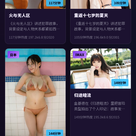
117分钟
105分钟
火与无人区
重返十七岁的夏天
《火与无人区》讲述犯罪故事，
《重返十七岁的夏天》讲述犯罪
背景设定与人物关系都紧扣西班
故事，背景设定与人物关系都紧
牙当下的生活质感。2020年上
扣中国大陆当下的生活质感。
117分钟
热度
197.2
k
6.8
分
2020
105分钟
热度
196.6
k
9.0
分
2001
映，张艺谋执导，张子枫、白
2001年上映，宫崎骏执导，苍井
宇、孔刘领衔。城市空间成为情
优、蒂尔达·斯文顿、章子怡领
绪与悬念的载体，观感紧凑，值
衔。群像戏份饱满，配角也有完
日本
IMAX
得推荐。
整弧光，片尾余味很足。
149分钟
归途暗流
金基德在《归途暗流》里把冒险
类型拍出了个人印记：故事发生
在中国大陆，2015年与观众见
149分钟
热度
195.3
k
8.6
分
2015
面。主演包括基里安·墨菲、任
素汐、提莫西·查拉梅。影片在
类型框架里仍保留了作者表达，
144分钟
叙事在回忆与现实之间交错推