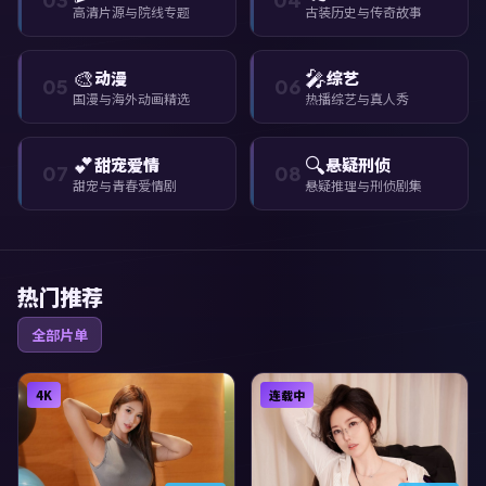
高清片源与院线专题
古装历史与传奇故事
🎨
🎤
动漫
综艺
05
06
国漫与海外动画精选
热播综艺与真人秀
💕
🔍
甜宠爱情
悬疑刑侦
07
08
甜宠与青春爱情剧
悬疑推理与刑侦剧集
热门推荐
全部片单
4K
连载中