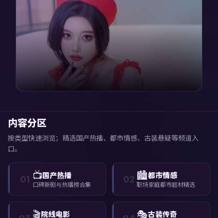
内容分区
按类型快速浏览；精选国产热播、都市情感、古装悬疑等频道入
口。
📺
🏙️
国产热播
都市情感
01
02
口碑新剧与热播榜合集
职场家庭都市题材精选
🎬
🎭
院线电影
古装传奇
03
04