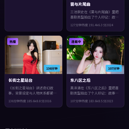
雾与片尾曲
三池崇史在《雾与片尾曲》里把
喜剧类型拍出了个人印记：故事
发生在西班牙，2024年与观众见
127分钟
热度
191.4
k
6.3
分
2024
面。主演包括苍井优、基里安·
墨菲、役所广司。影片在类型框
架里仍保留了作者表达，结局留
热播
连载中
白，给观众回味与讨论空间。
136分钟
107分钟
长街之星站台
东八区之后
《长街之星站台》讲述奇幻故
黑泽清在《东八区之后》里把喜
事，背景设定与人物关系都紧扣
剧类型拍出了个人印记：故事发
泰国当下的生活质感。2016年上
生在西班牙，2023年与观众见
136分钟
热度
185.6
k
8.8
分
2016
107分钟
热度
183.6
k
8.5
分
2023
映，娄烨执导，易烊千玺、任素
面。主演包括吴镇宇、谭卓、张
汐、菅田将晖领衔。影片在类型
子枫。节奏前半段克制蓄力，后
框架里仍保留了作者表达，一场
半段集中爆发，整体完成度较
意外把原本平行的人生拧在一
高，适合喜欢细腻叙事与人物刻
起。
画的观众。