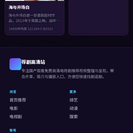
海与开场白
海与开场白是一部喜剧题材作
品，2013年于英国上映。由毕赣
执导，杨紫、咏梅、蒂尔达·斯
104分钟
热度
123.2
k
9.3
分
2013
文顿等主演。节奏前半段克制蓄
力，后半段集中爆发，片尾余味
很足。
荐剧高清站
专注
国产观看免费高清电视剧推荐视频
整理与呈现，聚
合片单、简介与播放入口，方便您快速找剧追剧。
浏览
更多
首页推荐
综艺
电影
动漫
电视剧
搜索
账号