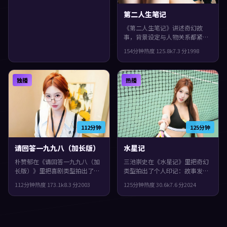
第二人生笔记
《第二人生笔记》讲述奇幻故
事，背景设定与人物关系都紧扣
美国当下的生活质感。1998年上
154分钟
热度
125.8
k
7.3
分
1998
映，黑泽清执导，段奕宏、佛罗
伦斯·珀、长泽雅美领衔。叙事
在回忆与现实之间交错推进，片
独播
热播
尾余味很足。
112分钟
125分钟
请回答一九九八（加长版）
水星记
朴赞郁在《请回答一九九八（加
三池崇史在《水星记》里把奇幻
长版）》里把喜剧类型拍出了个
类型拍出了个人印记：故事发生
人印记：故事发生在英国，2003
在西班牙，2024年与观众见面。
112分钟
热度
173.1
k
8.3
分
2003
125分钟
热度
30.6
k
7.6
分
2024
年与观众见面。主演包括王凯、
主演包括吴镇宇、肖战、沈腾。
章子怡、谭卓。城市空间成为情
一场意外把原本平行的人生拧在
绪与悬念的载体，片尾余味很
一起，片尾余味很足。
足。